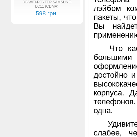
3G WIFI-РОУТЕР SAMSUNG
лэйбом ко
LC11 (CDMA)
598 грн.
пакеты, чт
Вы найдет
применени
Что касае
большими
оформлени
достойно и
высококач
корпуса. 
телефонов
одна.
Удивитель
слабее, ч