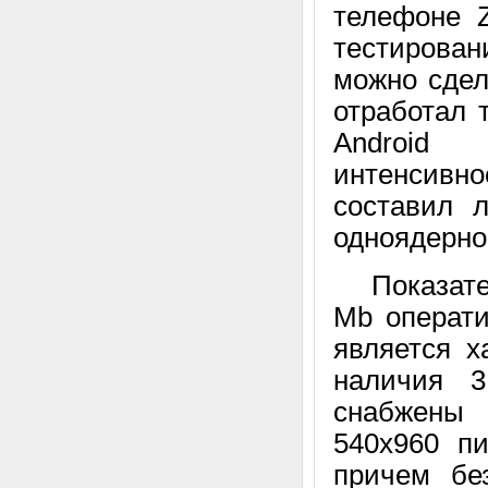
телефоне 
тестирова
можно сдел
отработал 
Android 
интенсивно
составил 
одноядерно
Показател
Mb операти
является х
наличия 
снабжены
540х960 п
причем бе