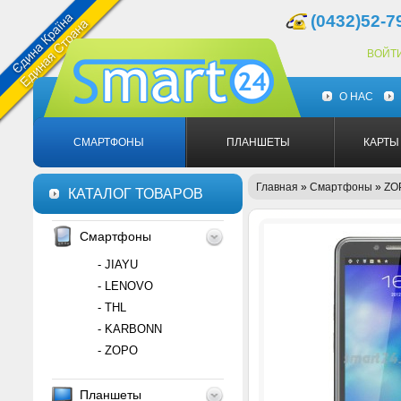
(0432)52-7
ВОЙТ
О НАС
СМАРТФОНЫ
ПЛАНШЕТЫ
КАРТЫ
Главная
»
Смартфоны
»
ZO
КАТАЛОГ ТОВАРОВ
Смартфоны
- JIAYU
- LENOVO
- THL
- KARBONN
- ZOPO
Планшеты