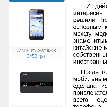
И действ
интересны
решили пр
основным к
между мод
знаменитым
китайские 
JIAYU G4 STANDART BLACK
собствен
5458 грн.
иностранны
После того
мобильным 
сделана и
привлекат
всего, оц
телефона 