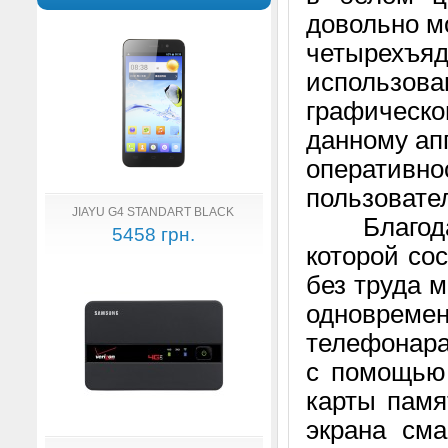
довольно м
четырехъяд
использо
графическо
данному ап
операти
пользовате
JIAYU G4 STANDART BLACK
Благодар
5458 грн.
которой со
без труда 
одноврем
телефонара
с помощью 
карты памя
экрана см