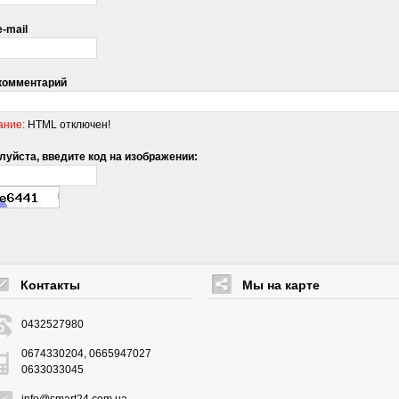
-mail
комментарий
ание:
HTML отключен!
уйста, введите код на изображении:
Контакты
Мы на карте
0432527980
0674330204, 0665947027
0633033045