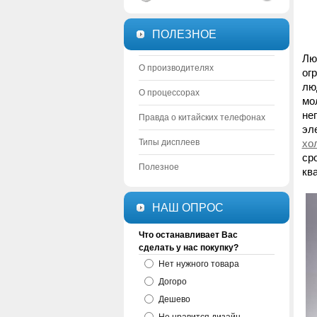
ПОЛЕЗНОЕ
Лю
О производителях
ог
лю
О процессорах
мо
не
Правда о китайских телефонах
эл
Типы дисплеев
хо
ср
Полезное
кв
НАШ ОПРОС
Что останавливает Вас
сделать у нас покупку?
Нет нужного товара
Догоро
Дешево