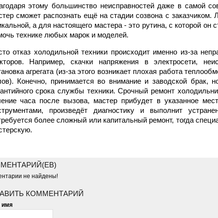
агодаря этому большинство неисправностей даже в самой сов
стер сможет распознать ещё на стадии созвона с заказчиком. 
икальной, а для настоящего мастера - это рутина, с которой он 
мочь технике любых марок и моделей.
сто отказ холодильной техники происходит именно из-за неп
кторов. Например, скачки напряжения в электросети, неис
тановка агрегата (из-за этого возникает плохая работа теплооб
лов). Конечно, принимается во внимание и заводской брак, 
рантийного срока службы техники. Срочный ремонт холодильни
чение часа после вызова, мастер прибудет в указанное ме
струментами, произведёт диагностику и выполнит устранен
требуется более сложный или капитальный ремонт, тогда специ
стерскую.
МЕНТАРИЙ(ЕВ)
нтарии не найдены!
АВИТЬ КОММЕНТАРИЙ
 имя