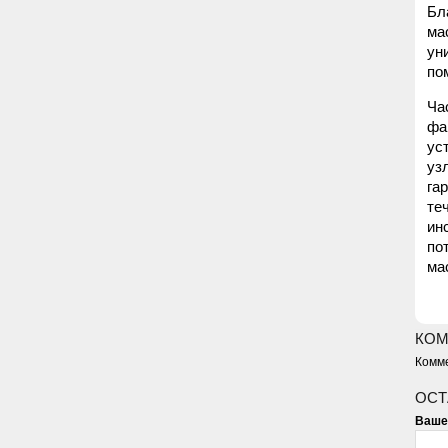
Бл
ма
ун
по
Ча
фа
ус
уз
га
те
ин
по
ма
КОМ
Комме
ОСТ
Ваше