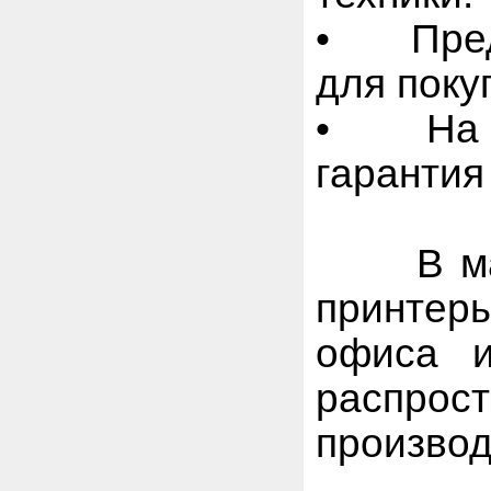
• Предл
для поку
• На вс
гарантия
В магаз
принтеры
офиса и
распр
производ