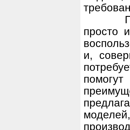
требован
Подбир
просто и
воспольз
и, сове
потребу
помогу
преимущ
предлага
моделей
производ