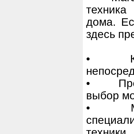
техника
дома. Ес
здесь пр
• Ката
непосред
• Пред
выбор м
• Можн
специал
техники.