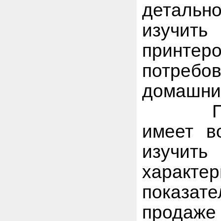
детально
изучит
принтеро
потребов
домашни
При вы
имеет в
изучит
характ
показа
продаже