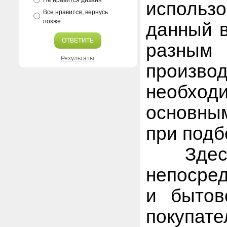
Не нравится дизайн
исполь
Все нравится, вернусь
позже
данный в
ОТВЕТИТЬ
раз
Результаты
произв
необхо
основны
при подб
Здесь 
непосре
и бытов
покупат