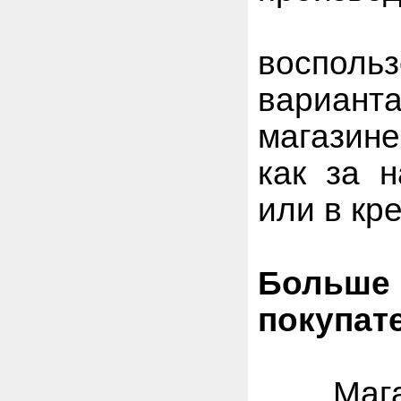
Также
воспо
вариан
магазин
как за н
или в кр
Боль
покупат
Магази