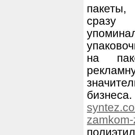
пакеты,
сразу
упоми
упаково
на пак
рекла
значит
бизне
syntez.co
zamkom-z
полиэт