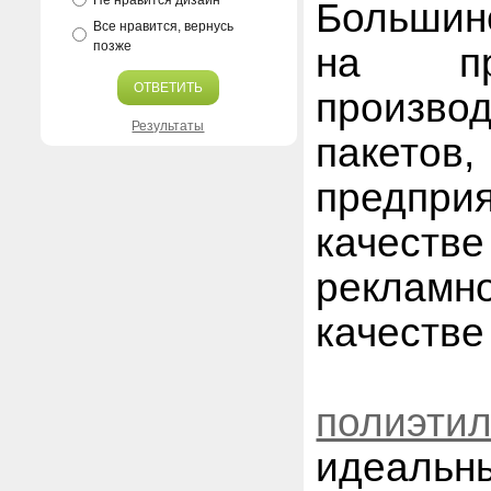
Не нравится дизайн
Большинс
Все нравится, вернусь
позже
на пр
ОТВЕТИТЬ
произв
Результаты
пакето
предпри
качест
реклам
качестве
Высок
полиэти
идеаль