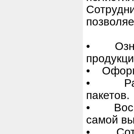
Сотруд
позволяе
• Ознак
продукци
• Оформ
• Разр
пакетов.
• Воспо
самой вы
• Сотру