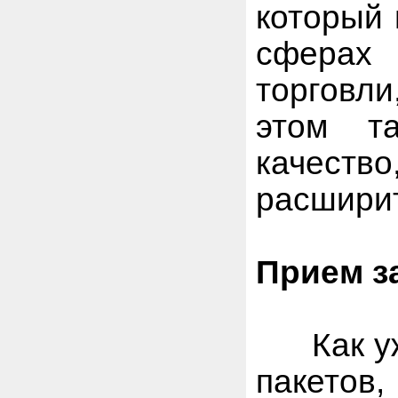
который 
сферах 
торговли
этом т
качеств
расширит
Прием з
Как уже
пакет