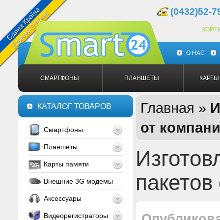
(0432)52-7
ВОЙТ
О НАС
СМАРТФОНЫ
ПЛАНШЕТЫ
КАРТЫ
Главная
»
И
КАТАЛОГ ТОВАРОВ
от компан
Смартфоны
Планшеты
Изготов
Карты памяти
пакетов
Внешние 3G модемы
Аксессуары
Видеорегистраторы
Опубликов