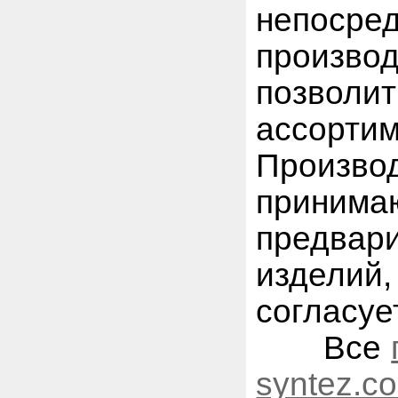
непоср
произво
позвол
ассорти
Произв
принима
предвар
издели
согласуе
Все
syntez.c