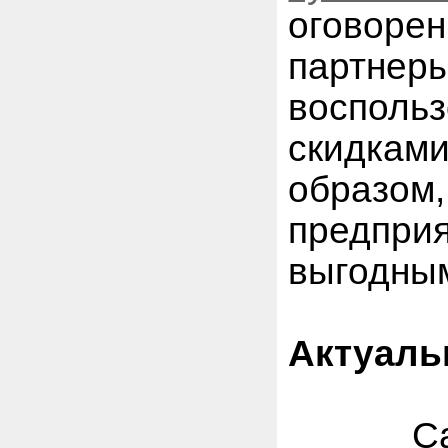
оговор
партне
воспол
скидками
образом
предпр
выгодны
Актуаль
Самые 