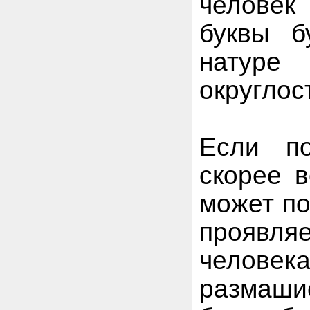
человек
буквы б
натуре
округлос
Если по
скорее в
может по
проявля
челове
размаши