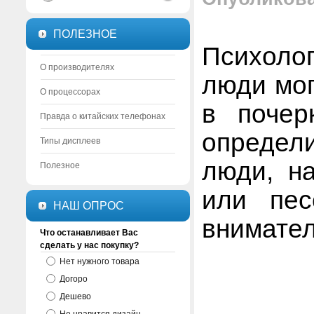
ПОЛЕЗНОЕ
Психоло
О производителях
люди мог
О процессорах
в почер
Правда о китайских телефонах
определи
Типы дисплеев
люди, н
Полезное
или пес
НАШ ОПРОС
внимател
Что останавливает Вас
сделать у нас покупку?
Нет нужного товара
Догоро
Дешево