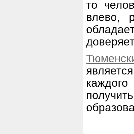
то чело
влево, 
облада
доверяет
Тюменски
являет
каждого
получит
образова