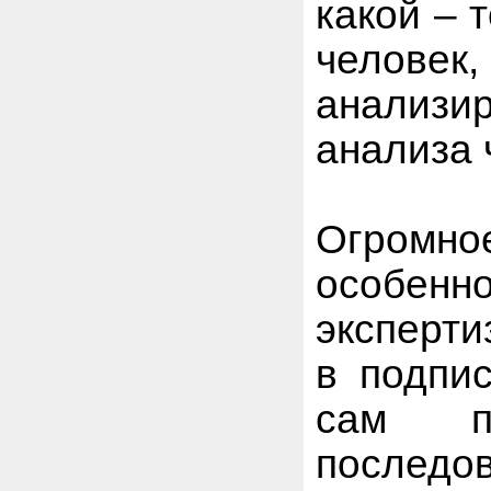
какой – 
человек
анализи
анализа 
Огромн
особен
эксперти
в подпис
сам п
последов