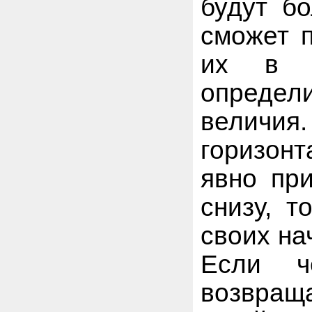
будут б
сможет п
их в ж
определи
величия.
горизонт
явно при
снизу, т
своих на
Если ч
возвращ