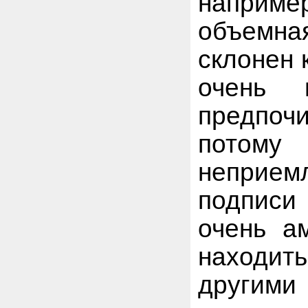
наприме
объемна
склонен 
очень 
предпоч
потом
неприе
подписи
очень а
находит
другими