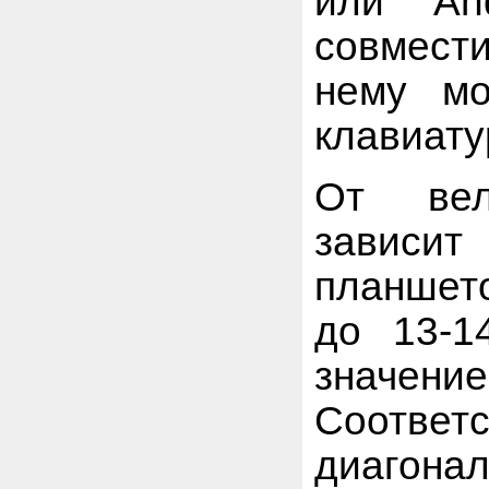
или And
совмест
нему м
клавиату
От вел
зависи
планшет
до 13-1
значени
Соотве
диагон