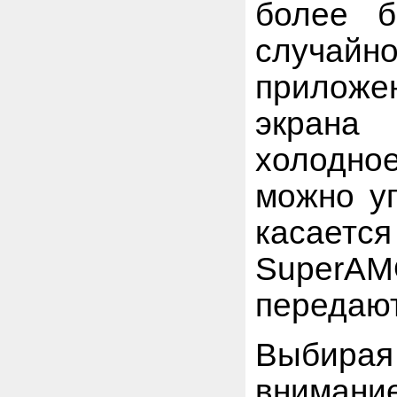
более б
случай
приложе
экрана
холодное
можно уп
касаетс
SuperAM
передают
Выбира
внимание