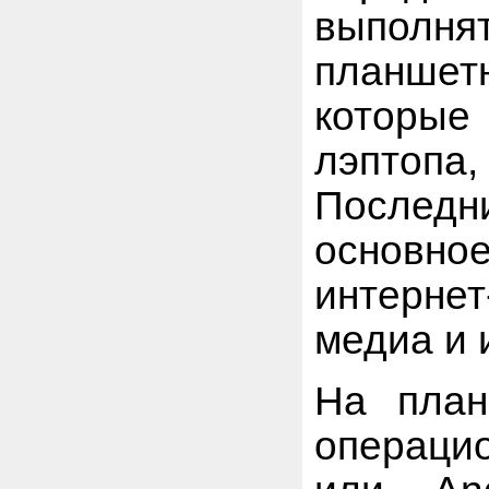
выполня
планшет
которы
лэптоп
Последн
основно
интерн
медиа и 
На план
операци