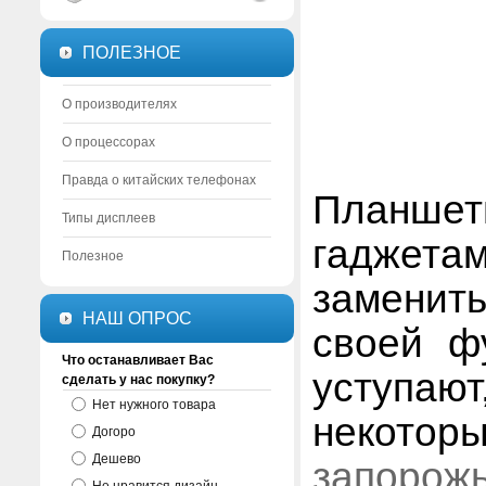
ПОЛЕЗНОЕ
О производителях
О процессорах
Правда о китайских телефонах
Планшет
Типы дисплеев
гаджета
Полезное
заменит
НАШ ОПРОС
своей ф
Что останавливает Вас
уступаю
сделать у нас покупку?
Нет нужного товара
некоторы
Догоро
Дешево
запорож