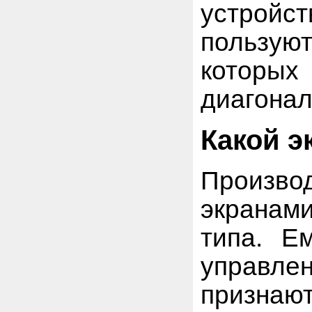
устройс
пользую
которы
диагонал
Какой э
Произво
экранам
типа. Е
управле
признают