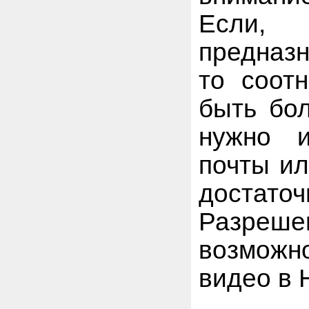
Если,
предназ
то соот
быть бол
нужно и
почты ил
доста
Разреше
возможн
видео в 