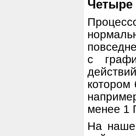
Четыре 
Процесс
нормал
повседне
с граф
действи
котором 
например
менее 1 
На наше