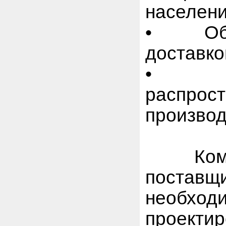
населен
• Обор
доставко
• На
распр
производ
Компан
поставщ
необхо
проект