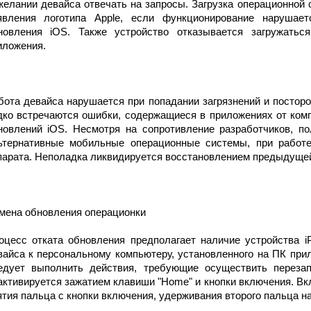
желании девайса отвечать на запросы. Загрузка операционной 
явления логотипа Apple, если функционирование нарушае
новления iOS. Также устройство отказывается загружатьс
иложения.
бота девайса нарушается при попадании загрязнений и посторо
дко встречаются ошибки, содержащиеся в приложениях от компа
новлений iOS. Несмотря на сопротивление разработчиков, по
ьтернативные мобильные операционные системы, при работе
парата. Неполадка ликвидируется восстановлением предыдуще
мена обновления операционки
оцесс отката обновления предполагает наличие устройства i
вайса к персональному компьютеру, установленного на ПК прил
едует выполнить действия, требующие осуществить перезап
активируется зажатием клавиши "Home" и кнопки включения. Вк
ятия пальца с кнопки включения, удерживания второго пальца на