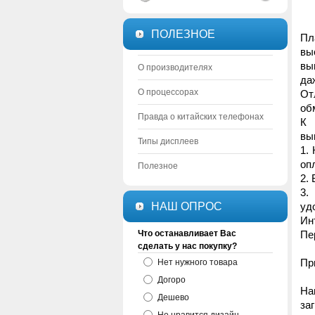
ПОЛЕЗНОЕ
Пл
вы
вы
О производителях
да
О процессорах
От
обм
Правда о китайских телефонах
К 
вы
Типы дисплеев
1.
оп
Полезное
2.
3.
НАШ ОПРОС
уд
Ин
Что останавливает Вас
Пе
сделать у нас покупку?
Пр
Нет нужного товара
Догоро
На
Дешево
за