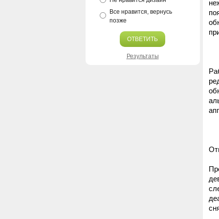
Не нравится дизайн
не
Все нравится, вернусь
по
позже
об
пр
ОТВЕТИТЬ
Результаты
Ра
ре
об
ал
ап
От
Пр
де
сл
де
сн