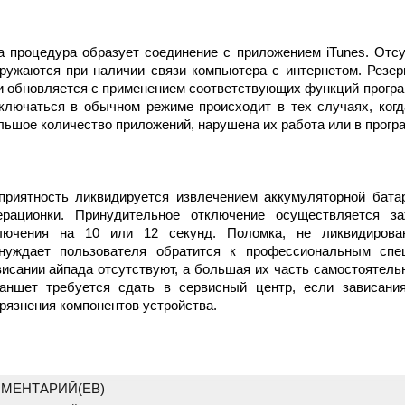
а процедура образует соединение с приложением iTunes. Отс
гружаются при наличии связи компьютера с интернетом. Резер
и обновляется с применением соответствующих функций програм
ключаться в обычном режиме происходит в тех случаях, когд
льшое количество приложений, нарушена их работа или в прогр
приятность ликвидируется извлечением аккумуляторной бата
ерационки. Принудительное отключение осуществляется з
лючения на 10 или 12 секунд. Поломка, не ликвидирова
нуждает пользователя обратится к профессиональным спе
висании айпада отсутствуют, а большая их часть самостоятель
аншет требуется сдать в сервисный центр, если зависани
грязнения компонентов устройства.
МЕНТАРИЙ(ЕВ)