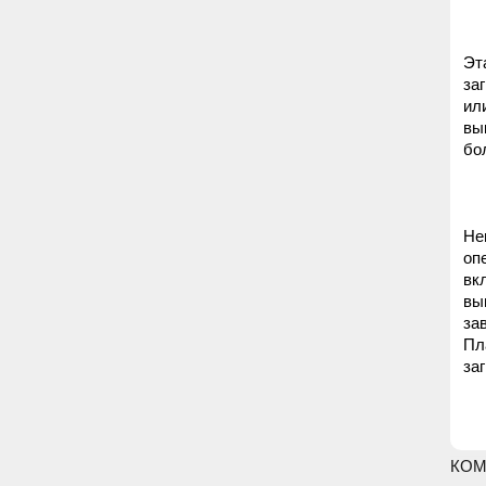
Эт
за
ил
вы
бо
Не
оп
вк
вы
за
Пл
за
КОМ