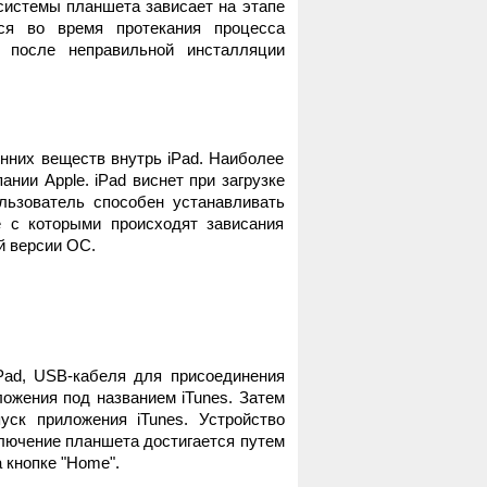
системы планшета зависает на этапе
тся во время протекания процесса
я после неправильной инсталляции
нних веществ внутрь iPad. Наиболее
нии Apple. iPad виснет при загрузке
льзователь способен устанавливать
 с которыми происходят зависания
й версии ОС.
Pad, USB-кабеля для присоединения
ожения под названием iTunes. Затем
уск приложения iTunes. Устройство
лючение планшета достигается путем
 кнопке "Home".