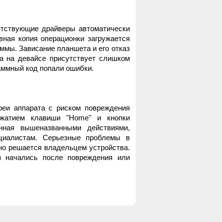
утствующие драйверы автоматически
вная копия операционки загружается
мы. Зависание планшета и его отказ
а на девайсе присутствует слишком
аммный код попали ошибки.
реи аппарата с риском повреждения
ажатием клавиши "Home" и кнопки
нная вышеназванными действиями,
циалистам. Серьезные проблемы в
но решается владельцем устройства.
я начались после повреждения или