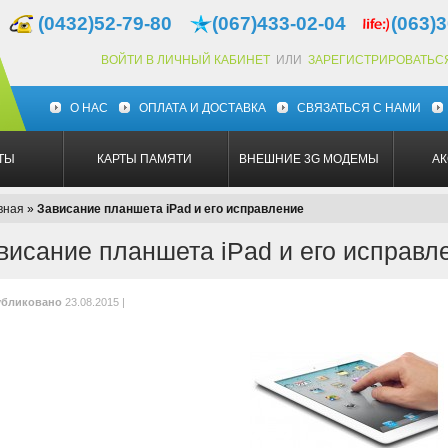
(0432)52-79-80
(067)433-02-04
(063)3
ВОЙТИ В ЛИЧНЫЙ КАБИНЕТ
ИЛИ
ЗАРЕГИСТРИРОВАТЬС
О НАС
ОПЛАТА И ДОСТАВКА
СВЯЗАТЬСЯ С НАМИ
ТЫ
КАРТЫ ПАМЯТИ
ВНЕШНИЕ 3G МОДЕМЫ
А
вная
»
Зависание планшета iPad и его исправление
висание планшета iPad и его исправл
бликовано
23.08.2015 |