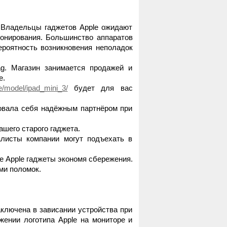
 Владельцы гаджетов Apple ожидают
ионирования. Большинство аппаратов
ероятность возникновения неполадок
g. Магазин занимается продажей и
е.
/model/ipad_mini_3/
будет для вас
довала себя надёжным партнёром при
ашего старого гаджета.
алисты компании могут подъехать в
е Apple гаджеты экономя сбережения.
ми поломок.
ключена в зависании устройства при
жении логотипа Apple на мониторе и