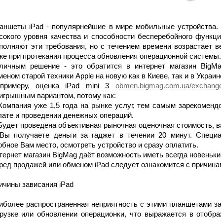
аншеты iPad - популярнейшие в мире мобильные устройства.
сокого уровня качества и способности бесперебойного функц
полняют эти требования, но с течением времени возрастает в
же при протекания процесса обновления операционной системы.
личным решение - это обратится в интернет магазин BigMa
еном старой техники Apple на новую как в Киеве, так и в Украин
примеру, оценка iPad mini 3
obmen.bigmag.com.ua/exchange
игрышным вариантом, потому как:
 Компания уже 1,5 года на рынке услуг, тем самым зарекомен
лате и проведении денежных операций.
 Будет проведена объективная рыночная оценочная стоимость, в
 Вы получаете деньги за гаджет в течении 20 минут. Специ
обное Вам место, осмотреть устройство и сразу оплатить.
тернет магазин BigMag даёт возможность иметь всегда новеньки
ред продажей или обменом iPad следует ознакомится с причина
ичины зависания iPad
иболее распространенная неприятность с этими планшетами за
грузке или обновлении операционки, что выражается в отобра