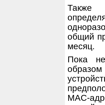
Также
опреде
однораз
общий пр
месяц.
Пока не
образом 
устро
предпол
MAC-адре