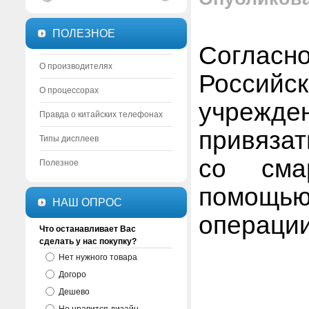
ПОЛЕЗНОЕ
Согласн
О производителях
Российс
О процессорах
учрежд
Правда о китайских телефонах
привязат
Типы дисплеев
со сма
Полезное
помощ
НАШ ОПРОС
операции
Что останавливает Вас
сделать у нас покупку?
Нет нужного товара
Догоро
Дешево