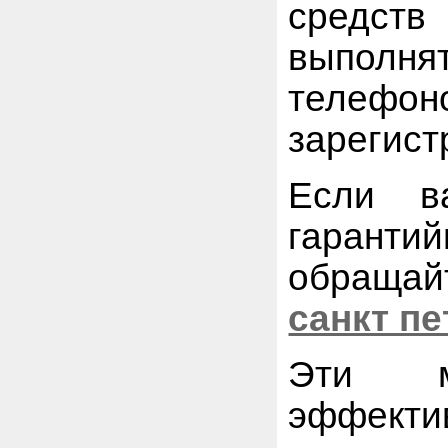
средст
выполня
теле
зарегист
Если в
гаранти
обращай
санкт пе
Эти м
эффект