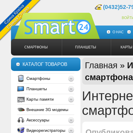
(0432)52-7
ВОЙТ
О НАС
СМАРТФОНЫ
ПЛАНШЕТЫ
КАРТЫ
Главная
»
И
КАТАЛОГ ТОВАРОВ
смартфон
Смартфоны
Планшеты
Интерне
Карты памяти
смартф
Внешние 3G модемы
Аксессуары
Видеорегистраторы
Опубликов