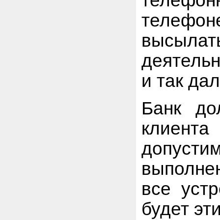
телефо
телефон
высылат
деятельн
и так дал
Банк до
клиент
допуст
выполне
все уст
будет эт