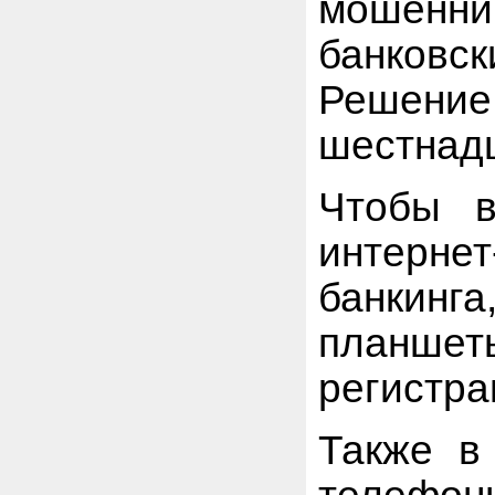
мошенни
банковс
Решен
шестнадц
Чтобы в
интерн
банкин
планшет
регистра
Также в