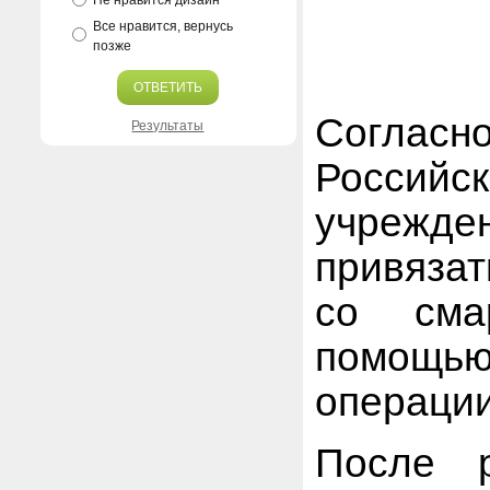
Не нравится дизайн
Все нравится, вернусь
позже
ОТВЕТИТЬ
Согласн
Результаты
Российс
учрежд
привязат
со сма
помощ
операции
После р