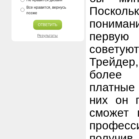
Не нравится дизайн
Посколь
Все нравится, вернусь
позже
пониман
ОТВЕТИТЬ
первую
Результаты
советуют
Трейдер
более 
платные 
них он 
сможет 
професс
получи