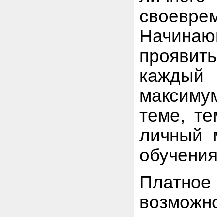
своевре
Начинаю
проявить
каждый
максиму
теме, те
личный 
обучения
Платное
возмож