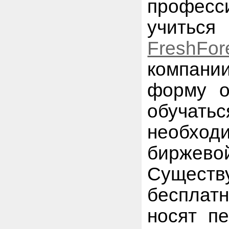
профес
учиться
FreshFor
компани
форму о
обучать
необхо
биржев
Существ
бесплат
носят пе