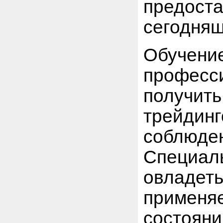
предост
сегодняш
Обучен
професс
получить
трейди
соблю
Специа
овладеть
применя
состоян