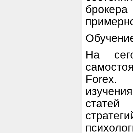
брокер
примерно
Обучение
На сег
самосто
Forex.
изучен
статей 
стратег
психолог