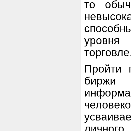
то обыч
невысока
способн
уровня
торговле
Пройти 
биржи 
информа
человек
усваива
лично