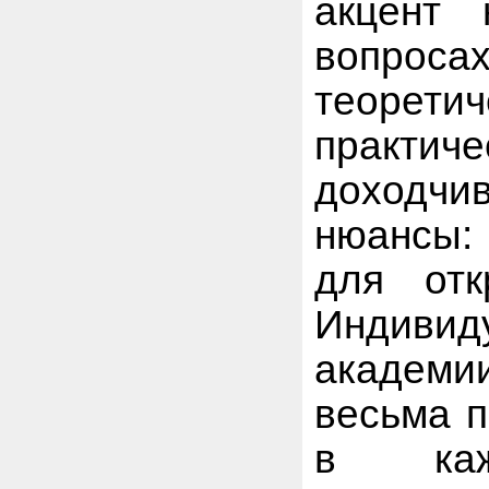
акцент 
вопросах
теорети
практич
доходчи
нюансы:
для отк
Индивид
академи
весьма п
в каж