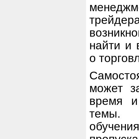
менеджм
трейдер
возникн
найти и 
о торгов
Самосто
может з
время и
темы. 
обучения