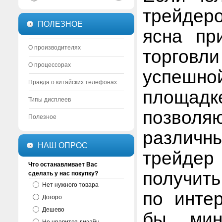
трейдеро
ПОЛЕЗНОЕ
ясна пр
О производителях
торгов
О процессорах
успешно
Правда о китайских телефонах
площад
Типы дисплеев
позволя
Полезное
различ
НАШ ОПРОС
трейдер
Что останавливает Вас
получит
сделать у нас покупку?
Нет нужного товара
по инте
Догоро
Дешево
бы мин