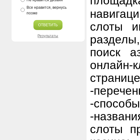
площад
Не нравится дизайн
Все нравится, вернусь
навигац
позже
слоты и
ОТВЕТИТЬ
разделы,
Результаты
поиск а
онлайн
странице
-перечен
-способы
-назван
слоты п