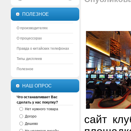
ПОЛЕЗНОЕ
О производителях
О процессорах
Правда о китайских телефонах
Типы дисплеев
Полезное
НАШ ОПРОС
Что останавливает Вас
сделать у нас покупку?
Нет нужного товара
сайт клу
Догоро
Дешево