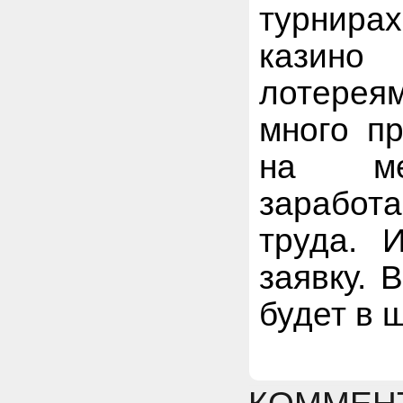
турнира
казино
лотерея
много п
на ме
заработ
труда. 
заявку. 
будет в 