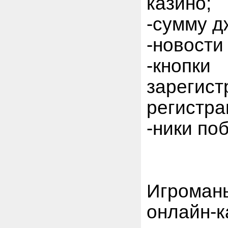
казино;
-сумму д
-новости
-кнопк
зарегис
регистра
-ники по
Игроман
онлайн-