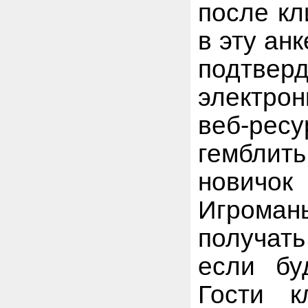
после кл
в эту ан
подтве
электро
веб-ресу
гемблит
новичок
Игроманы
получать
если бу
Гости к