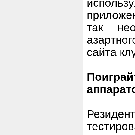
использ
приложен
так не
азартно
сайта кл
Поигра
аппарат
Резиде
тестиро