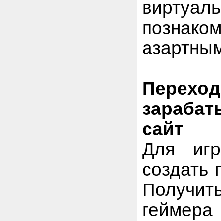
вирту
познак
азартным
Перехо
зараба
сайт
Для иг
создать 
Получить
геймера