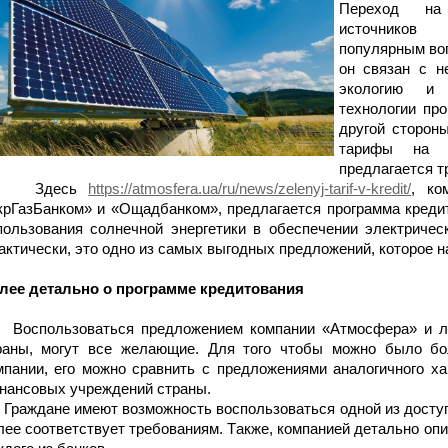
Переход на 
источников 
популярным воп
он связан с н
экологию и 
технологии про
другой сторон
тарифы на э
предлагается 
Здесь
https://atmosfera.ua/ru/news/zelenyj-tarif-v-kredit/
, ко
крГазБанком» и «Ощадбанком», предлагается программа креди
пользования солнечной энергетики в обеспечении электричес
актически, это одно из самых выгодных предложений, которое н
лее детально о программе кредитования
спользоваться предложением компании «Атмосфера» и ли
раны, могут все желающие. Для того чтобы можно было бо
мпании, его можно сравнить с предложениями аналогичного ха
нансовых учреждений страны.
аждане имеют возможность воспользоваться одной из доступн
лее соответствует требованиям. Также, компанией детально оп