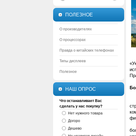
ПОЛЕЗНОЕ
О производителях
О процессорах
Правда о китайских телефонах
Типы дисплеев
«У
ис
Полезное
Пр
Бо
НАШ ОПРОС
Во
Что останавливает Вас
ст
сделать у нас покупку?
ко
Нет нужного товара
фи
Догоро
Гр
Дешево
бо