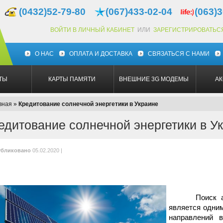
(0432)52-79-80
(067)433-02-04
(063)3
ВОЙТИ В ЛИЧНЫЙ КАБИНЕТ
ИЛИ
ЗАРЕГИСТРИРОВАТЬС
О НАС
ОПЛАТА И ДОСТАВКА
СВЯЗАТЬСЯ С НАМИ
ТЫ
КАРТЫ ПАМЯТИ
ВНЕШНИЕ 3G МОДЕМЫ
А
вная
»
Кредитование солнечной энергетики в Украине
едитование солнечной энергетики в У
бликовано
05.02.2020 |
Поиск альте
является одни
направлений 