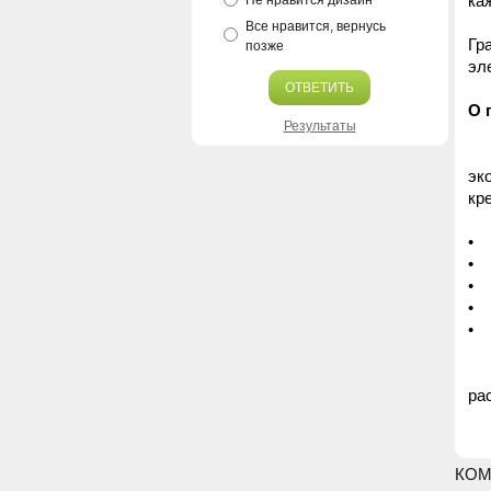
ка
Не нравится дизайн
Та
Все нравится, вернусь
Гр
позже
эл
ОТВЕТИТЬ
О 
Результаты
Се
эк
кр
• 
• 
• 
• 
• 
Не
ра
КОМ