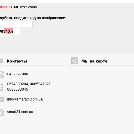
ание:
HTML отключен!
уйста, введите код на изображении:
Контакты
Мы на карте
0432527980
0674330204, 0665947027
0633033045
info@smart24.com.ua
smart24.com.ua