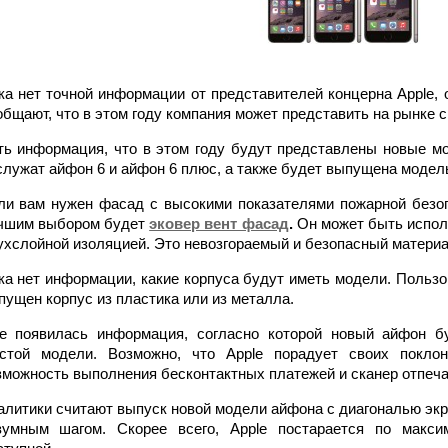
ка нет точной информации от представителей концерна Apple, 
общают, что в этом году компания может представить на рынке с
ть информация, что в этом году будут представлены новые м
служат айфон 6 и айфон 6 плюс, а также будет выпущена моде
ли вам нужен фасад с высокими показателями пожарной безопа
чшим выбором будет
эковер вент фасад
.
Он может быть испол
ухслойной изоляцией. Это невозгораемый и безопасный материа
ка нет информации, какие корпуса будут иметь модели. Пользо
пущен корпус из пластика или из металла.
е появилась информация, согласно которой новый айфон бу
стой модели. Возможно, что Apple порадует своих поклон
зможность выполнения бесконтактных платежей и сканер отпеча
алитики считают выпуск новой модели айфона с диагональю экр
зумным шагом. Скорее всего, Apple постарается по макс