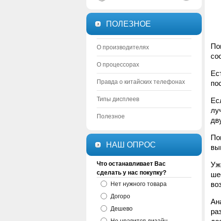
ПОЛЕЗНОЕ
По
О производителях
со
О процессорах
Ес
Правда о китайских телефонах
по
Типы дисплеев
Ес
лу
Полезное
дв
По
НАШ ОПРОС
вы
Что останавливает Вас
Уж
сделать у нас покупку?
ше
во
Нет нужного товара
Догоро
Ан
Дешево
ра