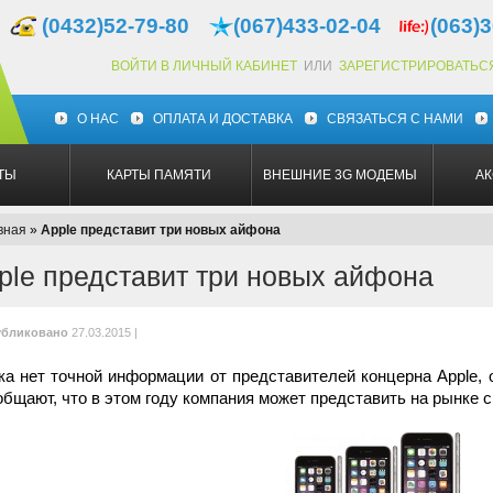
(0432)52-79-80
(067)433-02-04
(063)3
ВОЙТИ В ЛИЧНЫЙ КАБИНЕТ
ИЛИ
ЗАРЕГИСТРИРОВАТЬС
О НАС
ОПЛАТА И ДОСТАВКА
СВЯЗАТЬСЯ С НАМИ
ТЫ
КАРТЫ ПАМЯТИ
ВНЕШНИЕ 3G МОДЕМЫ
А
вная
»
Apple представит три новых айфона
ple представит три новых айфона
бликовано
27.03.2015 |
ка нет точной информации от представителей концерна Apple, 
общают, что в этом году компания может представить на рынке с