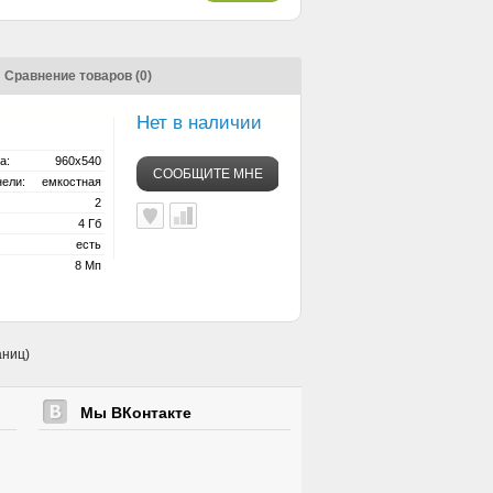
Сравнение товаров (0)
Нет в наличии
а:
960x540 
СООБЩИТЕ МНЕ
нели:
емкостная 
2 
4 Гб 
есть 
8 Мп 
аниц)
Мы ВКонтакте