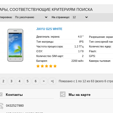
АРЫ, СООТВЕТСТВУЮЩИЕ КРИТЕРИЯМ ПОИСКА
тировка:
На странице:
JIAYU G2S WHITE
Диагональ экрана:
4.0 " 
Разрешение экран
Тип матрицы:
IPS 
Тип сенсорной па
Частота процессора:
1.2 ГГц 
Количество ядер:
ОЗУ:
1 Гб 
Flash:
Количество SIM карт:
2 
GPS:
Батарея:
2200 мАч 
Камера тыловая:
2
3
4
5
6
>
>|
Показано с 1 по 12 из 63 (всего 6 стр
Контакты
Мы на карте
0432527980