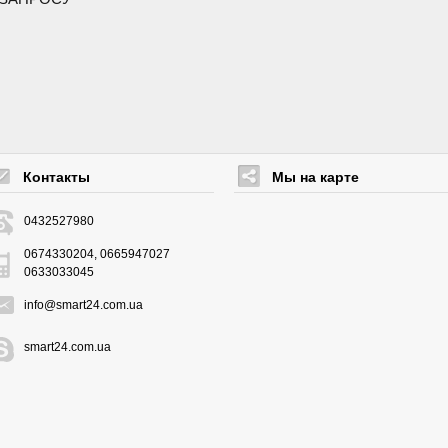
Контакты
Мы на карте
0432527980
0674330204, 0665947027
0633033045
info@smart24.com.ua
smart24.com.ua