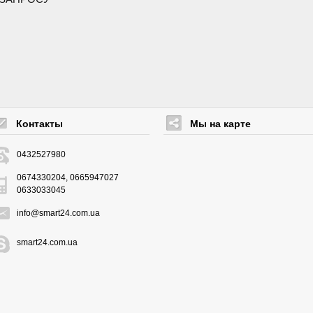
Контакты
Мы на карте
0432527980
0674330204, 0665947027
0633033045
info@smart24.com.ua
smart24.com.ua